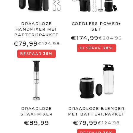
DRAADLOZE
CORDLESS POWER+
HANDMIXER MET
SET
BATTERIJPAKKET
€174,99
€284,96
€79,99
€124,98
BESPAAR
38%
BESPAAR
35%
DRAADLOZE
DRAADLOZE BLENDER
STAAFMIXER
MET BATTERIJPAKKET
€89,99
€79,99
€124,98
BESPAAR
35%