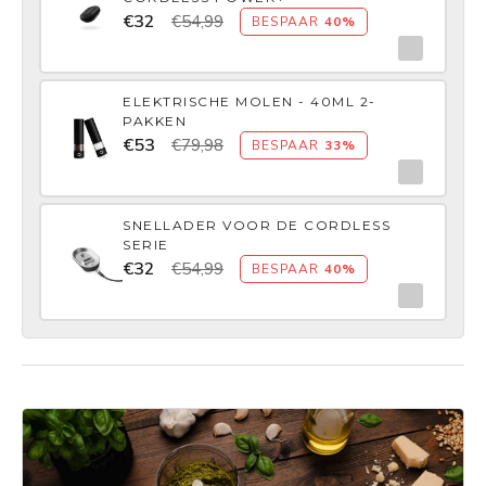
€32
€54,99
BESPAAR
40%
ELEKTRISCHE MOLEN - 40ML 2-
PAKKEN
€53
€79,98
BESPAAR
33%
SNELLADER VOOR DE CORDLESS
SERIE
€32
€54,99
BESPAAR
40%