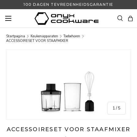
100 DAGEN TEVREDENHEIDSGARANTIE
GA NAAR INHOUD
Zoeken
Ta
Zoeken
Zoeken
Startpagina
Keukenapparaten
Toebehoren
ACCESSOIRESET VOOR STAAFMIXER
GA NAAR PRODUCTINFORMATIE
van
1
/
5
ACCESSOIRESET VOOR STAAFMIXER