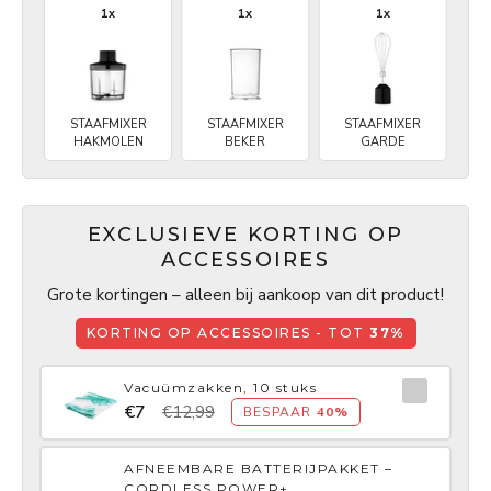
1x
1x
1x
STAAFMIXER
STAAFMIXER
STAAFMIXER
HAKMOLEN
BEKER
GARDE
EXCLUSIEVE KORTING OP
ACCESSOIRES
Grote kortingen – alleen bij aankoop van dit product!
KORTING OP ACCESSOIRES - TOT
37%
Vacuümzakken, 10 stuks
€7
€12,99
BESPAAR
40%
AFNEEMBARE BATTERIJPAKKET –
CORDLESS POWER+