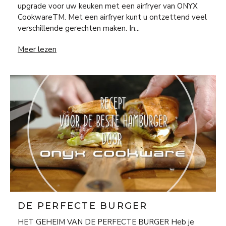
upgrade voor uw keuken met een airfryer van ONYX
CookwareTM. Met een airfryer kunt u ontzettend veel
verschillende gerechten maken. In...
10 onverwachte gerechten voor in de airfryer
Meer lezen
DE PERFECTE BURGER
HET GEHEIM VAN DE PERFECTE BURGER Heb je